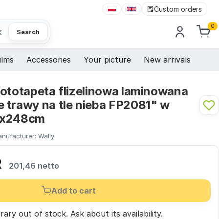
Custom orders
0
×
Search
ilms
Accessories
Your picture
New arrivals
fototapeta flizelinowa laminowana
 trawy na tle nieba FP2081" w
0x248cm
nufacturer:
Wally
R
201,46 netto
Add to cart
ary out of stock.
Ask
about its availability.