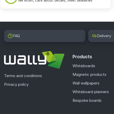
We listen, care about details, meet deadlines
FAQ
Delivery
Products
Whiteboards
Magnetic products
Terms and conditions
Wall wallpapers
Privacy policy
Whiteboard planners
Bespoke boards