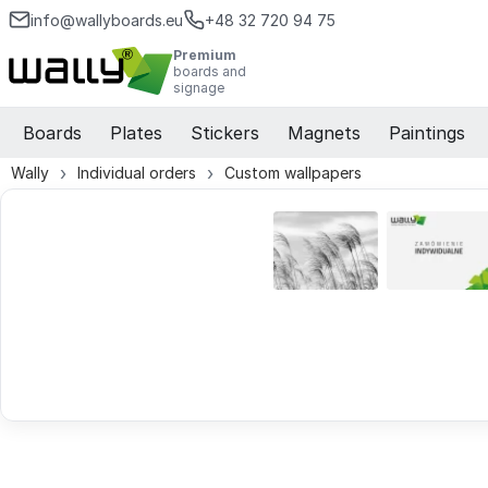
info@wallyboards.eu
+48 32 720 94 75
Premium
boards and
signage
Boards
Plates
Stickers
Magnets
Paintings
Wally
Individual orders
Custom wallpapers