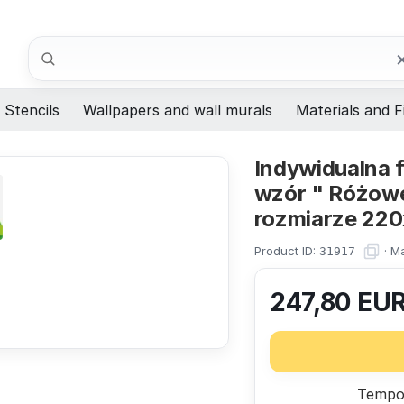
Search
Stencils
Wallpapers and wall murals
Materials and F
Indywidualna 
wzór " Różowe
rozmiarze 22
Product ID:
·
Ma
31917
247,80
EU
Tempor