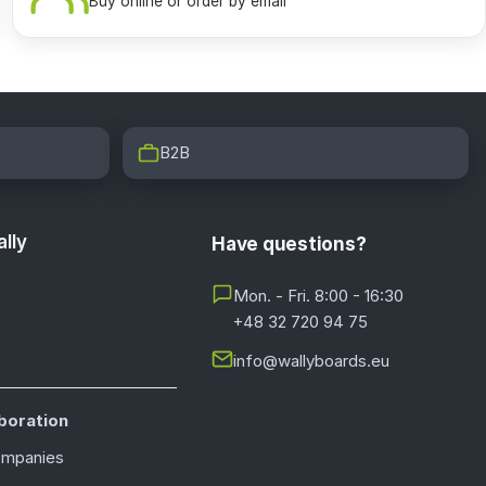
Buy online or order by email
B2B
lly
Have questions?
Mon. - Fri. 8:00 - 16:30
+48 32 720 94 75
info@wallyboards.eu
boration
ompanies