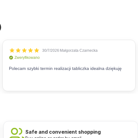
)
Safe and convenient shopping