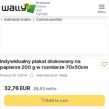
Premium
boards
and
Menu
signage
Individual orders
Custom posters
Indywidualny plakat drukowany na
papierze 200 g w rozmiarze 70x50cm
Product ID:
·
Manufacturer:
Wally
32074
32,76
EUR
26,63 netto
Add to cart