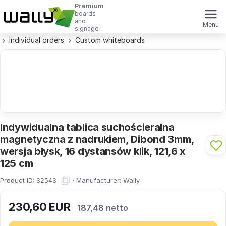
Premium
boards
and
Menu
signage
Individual orders
Custom whiteboards
Indywidualna tablica suchościeralna
magnetyczna z nadrukiem, Dibond 3mm,
wersja błysk, 16 dystansów klik, 121,6 x
125 cm
Product ID:
·
Manufacturer:
Wally
32543
230,60
EUR
187,48 netto