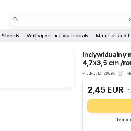
Search
Stencils
Wallpapers and wall murals
Materials and F
Indywidualny 
4,7x3,5 cm /r
Product ID:
·
Ma
29895
2,45
EUR
1
Tempor