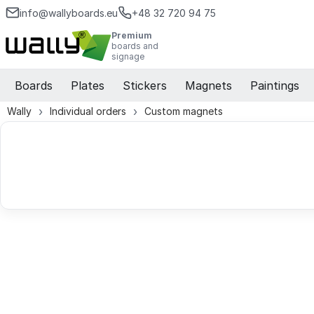
info@wallyboards.eu
+48 32 720 94 75
Premium
boards and
signage
Boards
Plates
Stickers
Magnets
Paintings
Wally
Individual orders
Custom magnets