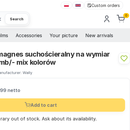
Custom orders
0
×
Search
ilms
Accessories
Your picture
New arrivals
magnes suchościeralny na wymiar
omb/- mix kolorów
nufacturer:
Wally
,99 netto
Add to cart
ary out of stock.
Ask
about its availability.