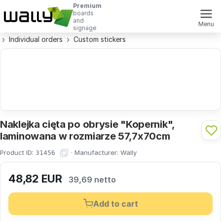
Premium
boards
and
Menu
signage
Individual orders
Custom stickers
Naklejka cięta po obrysie "Kopernik",
laminowana w rozmiarze 57,7x70cm
Product ID:
·
Manufacturer:
Wally
31456
48,82
EUR
39,69 netto
Add to cart