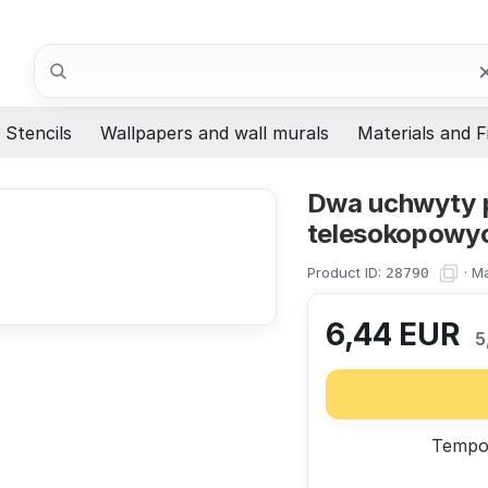
Search
Stencils
Wallpapers and wall murals
Materials and F
Dwa uchwyty p
telesokopowy
Product ID:
·
Ma
28790
6,44
EUR
5
Tempor