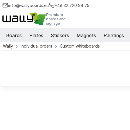
info@wallyboards.eu
+48 32 720 94 75
Premium
boards and
signage
Boards
Plates
Stickers
Magnets
Paintings
Wally
Individual orders
Custom whiteboards