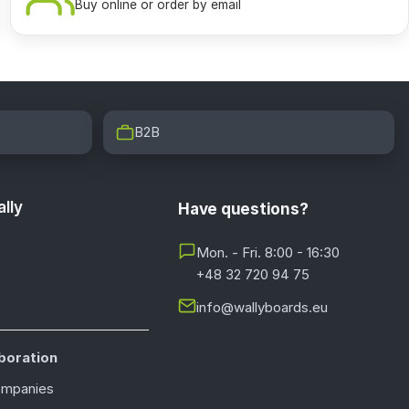
Buy online or order by email
B2B
lly
Have questions?
Mon. - Fri. 8:00 - 16:30
+48 32 720 94 75
info@wallyboards.eu
boration
ompanies