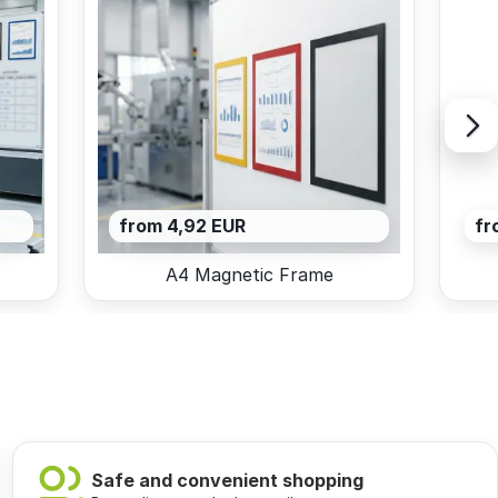
from 4,92 EUR
fr
A4 Magnetic Frame
Safe and convenient shopping