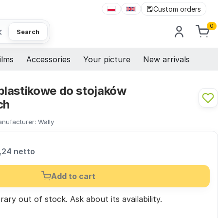
Custom orders
0
×
Search
ilms
Accessories
Your picture
New arrivals
lastikowe do stojaków
ch
nufacturer:
Wally
,24 netto
Add to cart
ary out of stock.
Ask
about its availability.