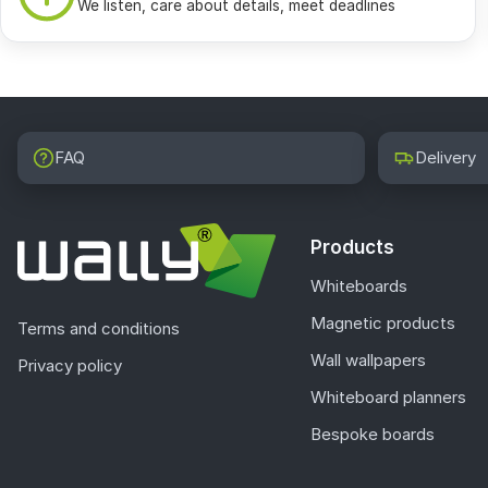
We listen, care about details, meet deadlines
FAQ
Delivery
Products
Whiteboards
Magnetic products
Terms and conditions
Wall wallpapers
Privacy policy
Whiteboard planners
Bespoke boards