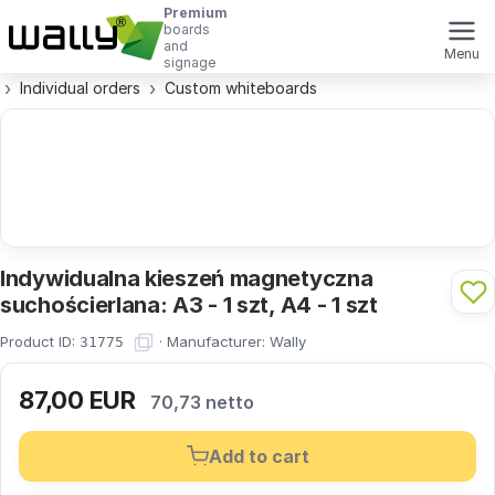
Premium
boards
and
Menu
signage
Individual orders
Custom whiteboards
Indywidualna kieszeń magnetyczna
suchościerlana: A3 - 1 szt, A4 - 1 szt
Product ID:
·
Manufacturer:
Wally
31775
87,00
EUR
70,73 netto
Add to cart