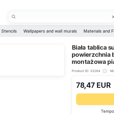
Search
Stencils
Wallpapers and wall murals
Materials and F
Biała tablica 
powierzchnia b
montażowa pi
Product ID:
·
Ma
33264
78,47
EUR
Tempor