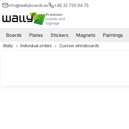
info@wallyboards.eu
+48 32 720 94 75
Premium
boards and
signage
Boards
Plates
Stickers
Magnets
Paintings
Wally
Individual orders
Custom whiteboards