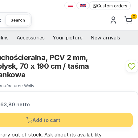
Custom orders
0
×
Search
ilms
Accessories
Your picture
New arrivals
suchościeralna, PCV 2 mm,
łysk, 70 x 190 cm / taśma
ankowa
nufacturer:
Wally
63,80 netto
Add to cart
ary out of stock.
Ask
about its availability.