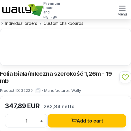
Premium
boards
and
Menu
signage
Individual orders
Custom chalkboards
Folia biała/mleczna szerokość 1,26m - 19
mb
Product ID:
·
Manufacturer:
Wally
32229
347,89
EUR
282,84 netto
–
+
Add to cart