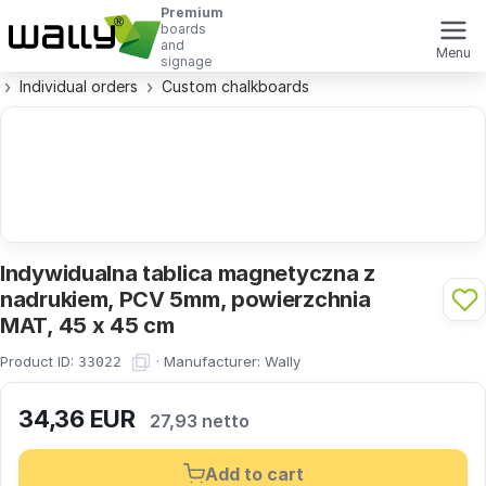
Premium
boards
and
Menu
signage
Individual orders
Custom chalkboards
Indywidualna tablica magnetyczna z
nadrukiem, PCV 5mm, powierzchnia
MAT, 45 x 45 cm
Product ID:
·
Manufacturer:
Wally
33022
34,36
EUR
27,93 netto
Add to cart