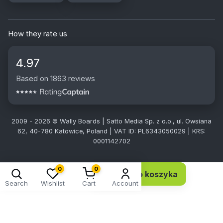
How they rate us
4.97
Based on 1863 reviews
2009 - 2026 © Wally Boards | Satto Media Sp. z o.o., ul. Owsiana
62, 40-780 Katowice, Poland | VAT ID: PL6343050029 | KRS:
0001142702
0
0
Dodaj do koszyka
34,36 EUR 27,93 netto
Search
Wishlist
Cart
Account